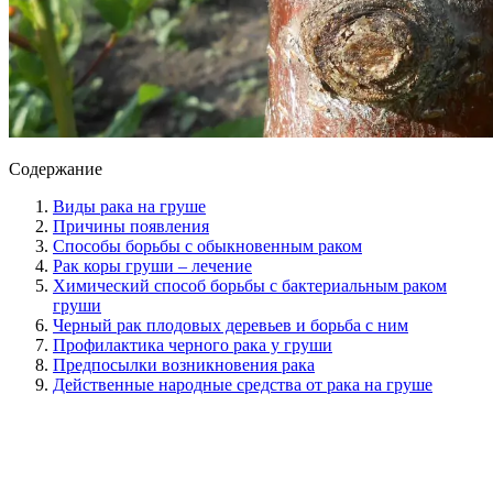
Содержание
Виды рака на груше
Причины появления
Способы борьбы с обыкновенным раком
Рак коры груши – лечение
Химический способ борьбы с бактериальным раком
груши
Черный рак плодовых деревьев и борьба с ним
Профилактика черного рака у груши
Предпосылки возникновения рака
Действенные народные средства от рака на груше