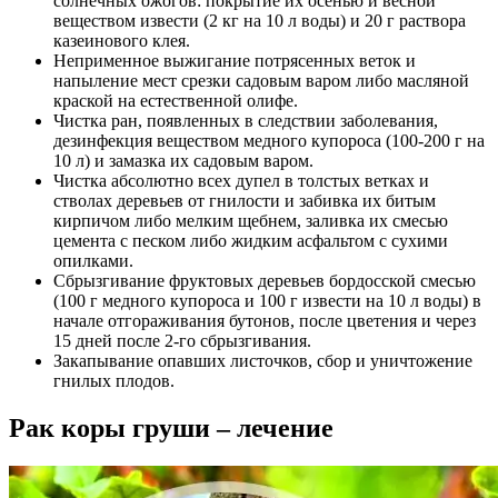
солнечных ожогов: покрытие их осенью и весной
веществом извести (2 кг на 10 л воды) и 20 г раствора
казеинового клея.
Неприменное выжигание потрясенных веток и
напыление мест срезки садовым варом либо масляной
краской на естественной олифе.
Чистка ран, появленных в следствии заболевания,
дезинфекция веществом медного купороса (100-200 г на
10 л) и замазка их садовым варом.
Чистка абсолютно всех дупел в толстых ветках и
стволах деревьев от гнилости и забивка их битым
кирпичом либо мелким щебнем, заливка их смесью
цемента с песком либо жидким асфальтом с сухими
опилками.
Сбрызгивание фруктовых деревьев бордосской смесью
(100 г медного купороса и 100 г извести на 10 л воды) в
начале отгораживания бутонов, после цветения и через
15 дней после 2-го сбрызгивания.
Закапывание опавших листочков, сбор и уничтожение
гнилых плодов.
Рак коры груши – лечение