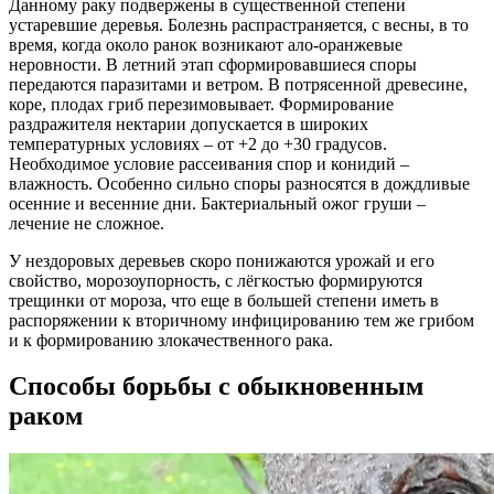
Данному раку подвержены в существенной степени
устаревшие деревья. Болезнь распрастраняется, с весны, в то
время, когда около ранок возникают ало-оранжевые
неровности. В летний этап сформировавшиеся споры
передаются паразитами и ветром. В потрясенной древесине,
коре, плодах гриб перезимовывает. Формирование
раздражителя нектарии допускается в широких
температурных условиях – от +2 до +30 градусов.
Необходимое условие рассеивания спор и конидий –
влажность. Особенно сильно споры разносятся в дождливые
осенние и весенние дни. Бактериальный ожог груши –
лечение не сложное.
У нездоровых деревьев скоро понижаются урожай и его
свойство, морозоупорность, с лёгкостью формируются
трещинки от мороза, что еще в большей степени иметь в
распоряжении к вторичному инфицированию тем же грибом
и к формированию злокачественного рака.
Способы борьбы с обыкновенным
раком