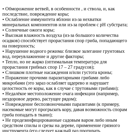
• Обморожение ветвей, в особенности , и ствола, и, как
последствие, повреждение коры;
• Ослабление иммунитета яблони из-за нехватки
минеральных компонентов или из-за проблем с рН субстрата;
• Солнечные ожоги коры;
• Высокая влажность воздуха (из-за большого количества
осадков) способствует прорастания спор гриба, попадающего
на поверхность;
• Нарушение водного режима: близкое залегание грунтовых
вод, переувлажнение и другие факторы;
• Тепло, но не жарко (оптимальная температура для
прорастания грибных спор 17 – 27 градусов);
• Слишком плотные насаждения и/или густота кроны;
• Поражение прочими паразитарными грибами либо
микробами (это зараз ослабляет щдерево и нарушает
целостность ее коры, как в случае с трутовыми грибами);
• Недалёкое местоположение очага инфекции (например,
нездоровое дерево, растущее рядом);
• Повреждение беспозвоночными паразитами (к примеру,
насекомые могут прогрызать кору, давая возможность спорам
гриба попадать в ткани);
• Не продезинфицированные садовым варом либо иным
средством спилы и срезы на дереве, применение грязного
инструмента (его следует каждый раз протирать