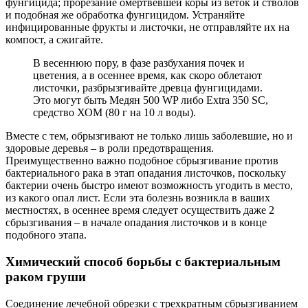
фунгицида; прорезание омертвевшей коры из веток и стволов
и подобная же обработка фунгицидом. Устраняйте
инфицированные фрукты и листочки, не отправляйте их на
компост, а сжигайте.
В весеннюю пору, в фазе разбухания почек и
цветения, а в осеннее время, как скоро облетают
листочки, разбрызгивайте древца фунгицидами.
Это могут быть Медян 500 WP либо Extra 350 SС,
средство ХОМ (80 г на 10 л воды).
Вместе с тем, обрызгивают не только лишь заболевшие, но и
здоровые деревья – в роли предотвращения.
Преимущественно важно подобное сбрызгивание против
бактериального рака в этап опадания листочков, поскольку
бактерии очень быстро имеют возможность угодить в место,
из какого опал лист. Если эта болезнь возникла в ваших
местностях, в осеннее время следует осуществить даже 2
сбрызгивания – в начале опадания листочков и в конце
подобного этапа.
Химический способ борьбы с бактериальным
раком груши
Соединение лечебной обрезки с трехкратным сбрызгиванием