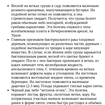
Весной на ветках груши в саду появляются маленькие
розовато-оранжевые, выпучивающиеся бугорки. На
подобной ветке почки не появляются, и она
стремительно увядает. Получается, что груша болеет
раком обычным либо нектарией, возбуждаемой
грибами-паразитами. Эта болезнь очажного типа
всеобъемлюще излита в Нечерноземном ареале, на
Урале.
Главным признаком бактериального рака плодовых
деревьев, возникующих на различных частях деревьев –
подобное вытекание из трещин в коре вязующее
вещество. В случае, если яблоня либо груша заражается
бактериальным раком, весной его цветки буреют и
увядают. После с них бактерии проникают в ветки, из
каких начинает течь желеобразная жидкость
апельсинового тона. С течением времени на ветках
возникают дефекты коры и утолщения. На листочках
появляются желтоватые жидкие пятна, со временем
буреющие. На листочках появляются маленькие
дырочки (2-3 мм). Плоды укрывают гнилые карие пятна.
Черный рак либо “антонов огонь”. Эта болезнь
поражает листья, фрукты, скелетные ветки, кору. На
потрясенных участках вначале возникают маленькие
ранки в форме пятен, очень быстро растущих в объёмах.