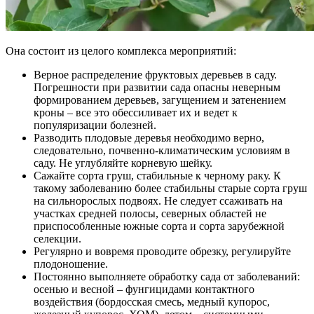
Она состоит из целого комплекса мероприятий:
Верное распределение фруктовых деревьев в саду.
Погрешности при развитии сада опасны неверным
формированием деревьев, загущением и затенением
кроны – все это обессиливает их и ведет к
популяризации болезней.
Разводить плодовые деревья необходимо верно,
следовательно, почвенно-климатическим условиям в
саду. Не углубляйте корневую шейку.
Сажайте сорта груш, стабильные к черному раку. К
такому заболеванию более стабильны старые сорта груш
на сильнорослых подвоях. Не следует ссаживать на
участках средней полосы, северных областей не
приспособленные южные сорта и сорта зарубежной
селекции.
Регулярно и вовремя проводите обрезку, регулируйте
плодоношение.
Постоянно выполняете обработку сада от заболеваний:
осенью и весной – фунгицидами контактного
воздействия (бордосская смесь, медный купорос,