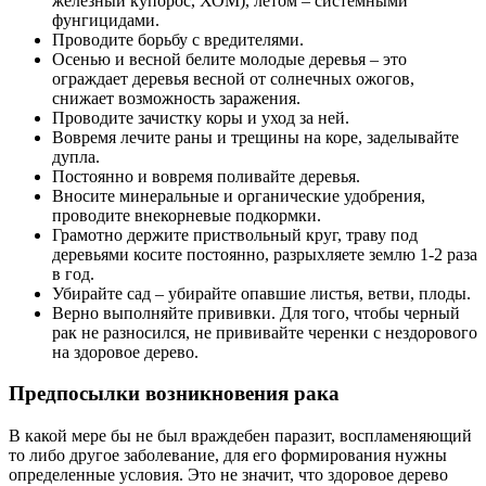
железный купорос, ХОМ), летом – системными
фунгицидами.
Проводите борьбу с вредителями.
Осенью и весной белите молодые деревья – это
ограждает деревья весной от солнечных ожогов,
снижает возможность заражения.
Проводите зачистку коры и уход за ней.
Вовремя лечите раны и трещины на коре, заделывайте
дупла.
Постоянно и вовремя поливайте деревья.
Вносите минеральные и органические удобрения,
проводите внекорневые подкормки.
Грамотно держите приствольный круг, траву под
деревьями косите постоянно, разрыхляете землю 1-2 раза
в год.
Убирайте сад – убирайте опавшие листья, ветви, плоды.
Верно выполняйте прививки. Для того, чтобы черный
рак не разносился, не прививайте черенки с нездорового
на здоровое дерево.
Предпосылки возникновения рака
В какой мере бы не был враждебен паразит, воспламеняющий
то либо другое заболевание, для его формирования нужны
определенные условия. Это не значит, что здоровое дерево