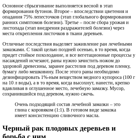
Основное сбрызгивание выполняется весной в этап
формирования бутонов. Второе – впоследствии цветения и
опадания 75% лепесточков (этап глобального формирования
ранних симптомов болезни). Третье – после сбора урожая и
листопада (этап внедрения раздражителей болезни) через
места открепления листочков в ткани деревьев.
Отличные последствия выделяет заживление ран лечебными
замазками. С такой целью поздней осенью, в то время, когда
придет стойкое похолодание, и все вегетационные процессы у
насаждений исчезают, раны нужно зачистить ножом до
здоровой древесины, заранее расстелив под деревом пленку,
бумагу либо мешковину. После этого раны необходимо
дезинфицировать 1%-ным веществом медного купороса (100 г
на 10 л воды), а в то время, когда высохнут, нанести, крепко
вдавливая в оглушенное место, лечебную замазку. Мусор,
сохранившийся под деревом, нужно сжечь.
Очень подходящий состав лечебной замазки – это
глина с коровяком (1:1). В готовом виде замазка
имеет консистенцию сливочного масла.
Черный рак плодовых деревьев и
борьба с ним