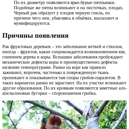
По их диаметру появляются ярко-бурые пятнышки.
Подобные же пятна возникают и на листочках, плодах.
Черный рак образует у плодов черную гниль, по
причине чего они, убавляясь в объёмах, высыхают и
мумифицируются.
Причины появления
Рак фруктовых деревьев – это заболевание ветвей и стволов,
иногда – фруктов, какие сопровождается возникновением язв,
гниением дерева и коры. Вспышки заболевания пробуждают
механические дефекты коры и преимущественно дефекты
низкими температурами. Ранки на коре как правило
заживают, впрочем, частенько в поврежденную ткань
проникают и показываются там споры грибов-паразитов. В
таких вариантах ранки не зарастают. На их участке возникают
другие образования. По их кромкам появляются заметные ало-
апельсиновые бугорки – спороношения грибка.