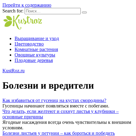
Перейти к содержанию
Search for:
Выращивание и уход
Цветоводство
Комнатные растения
Овощные культуры
Плодовые деревья
KustRoz.ru
Болезни и вредители
Как избавиться от гусениц на кустах смородины?
Гусеницы начинают появляться вместе с побегами.
Что делать, если желтеют и сохнут листья у клубники –
основные причины
Ягодные насаждения всегда очень чувствительны к внешним
условиям.
Болезни листьев у петунии – как бороться и победить