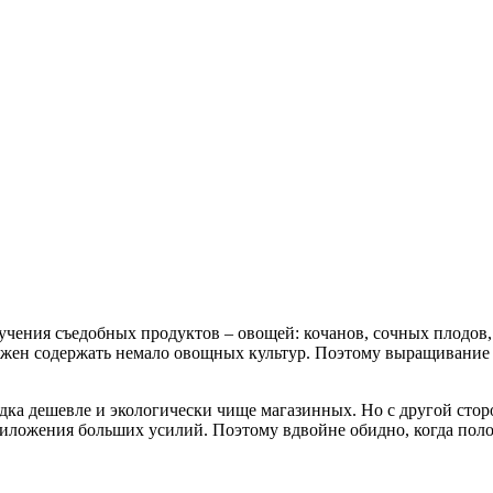
ения съедобных продуктов – овощей: кочанов, сочных плодов, к
жен содержать немало овощных культур. Поэтому выращивание ов
ка дешевле и экологически чище магазинных. Но с другой стор
риложения больших усилий. Поэтому вдвойне обидно, когда полови