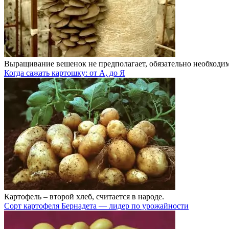
Выращивание вешенок не предполагает, обязательно необходи
Когда сажать картошку: от А, до Я
Картофель – второй хлеб, считается в народе.
Сорт картофеля Бернадета — лидер по урожайности